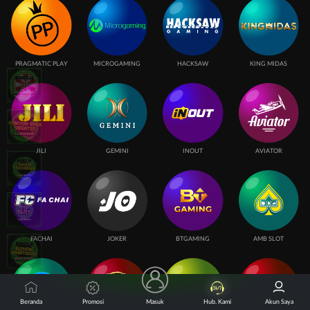
PRAGMATIC PLAY
MICROGAMING
HACKSAW
KING MIDAS
JILI
GEMINI
INOUT
AVIATOR
FACHAI
JOKER
BTGAMING
AMB SLOT
Beranda
Promosi
Masuk
Hub. Kami
Akun Saya