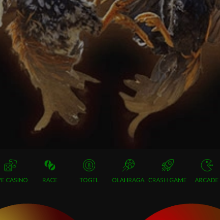
VE CASINO
RACE
TOGEL
OLAHRAGA
CRASH GAME
ARCADE