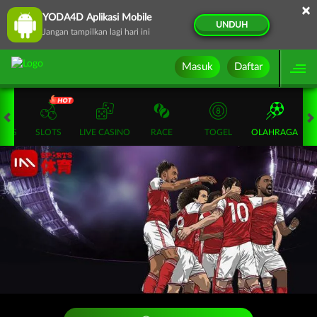
×
YODA4D Aplikasi Mobile
UNDUH
Jangan tampilkan lagi hari ini
Masuk
Daftar
MES
SLOTS
LIVE CASINO
RACE
TOGEL
OLAHRAGA
CR