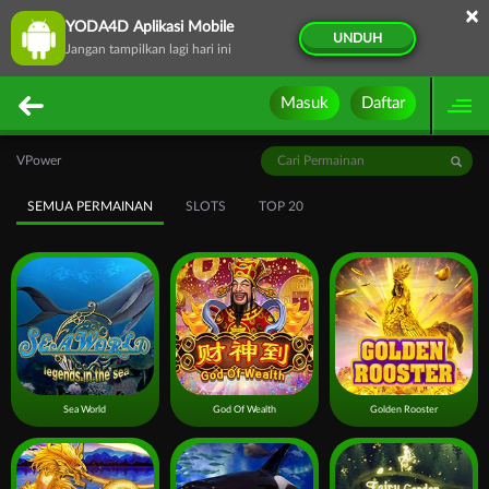
×
YODA4D Aplikasi Mobile
UNDUH
Jangan tampilkan lagi hari ini
Masuk
Daftar
VPower
SEMUA PERMAINAN
SLOTS
TOP 20
Sea World
God Of Wealth
Golden Rooster