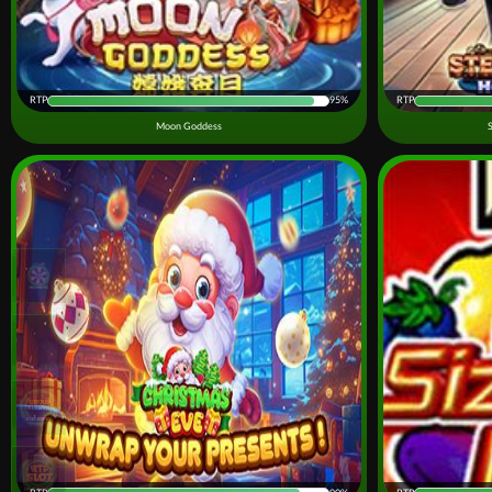
RTP
95%
RTP
Moon Goddess