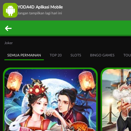
YODA4D Aplikasi Mobile
Jangan tampilkan lagi hari ini
Joker
SEMUA PERMAINAN
TOP 20
SLOTS
BINGO GAMES
TOU