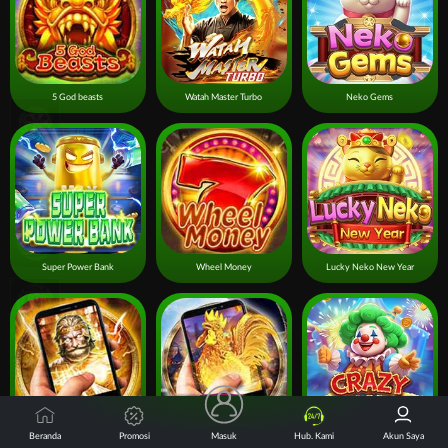
5 God beasts
Watah Master Turbo
Neko Gems
Super Power Bank
Wheel Money
Lucky Neko New Year
Beranda
Promosi
Masuk
Hub. Kami
Akun Saya
Zeus M
Gu Gu Gu M
Crazy Crazy