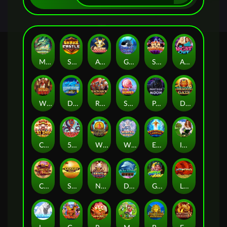
Mystical Beasts
Snake Castle
Aliens Madness
GREAT BLUE
Sea Circus
A NIGHT OUT
WILD WEST
DOLPHIN TREASURE
RAGNAROK FIRE STORM
Sweet Buffet
PANTHER MOON
DRAGON GATE
Cai Shen Do
5 DRAGONS
Wings of God
Winter Magic
Excalibur Legend
IRISH LUCK
Chinese Fair
SAFARI HEAT
Neko The Fortune Cat
DOLPHIN REEF
GREEN GOLD
LOTTO MADNESS