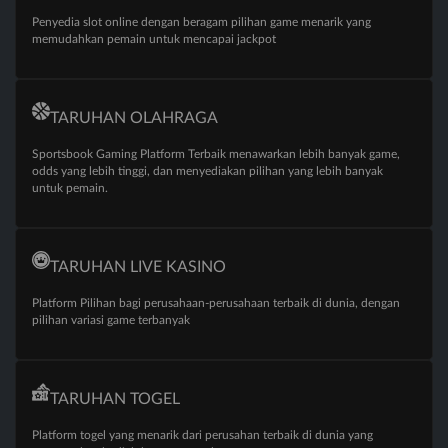
Penyedia slot online dengan beragam pilihan game menarik yang
memudahkan pemain untuk mencapai jackpot
TARUHAN OLAHRAGA
Sportsbook Gaming Platform Terbaik menawarkan lebih banyak game,
odds yang lebih tinggi, dan menyediakan pilihan yang lebih banyak
untuk pemain.
TARUHAN LIVE KASINO
Platform Pilihan bagi perusahaan-perusahaan terbaik di dunia, dengan
pilihan variasi game terbanyak
TARUHAN TOGEL
Platform togel yang menarik dari perusahan terbaik di dunia yang