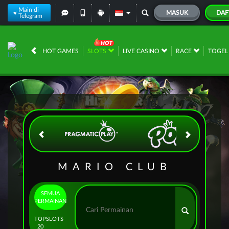
DAF
Main di
MASUK
Telegram
IDR
12,690,354,
HOT GAMES
SLOTS
LIVE CASINO
RACE
TOGE
MARIO CLUB
SEMUA
PERMAINAN
TOP
SLOTS
20