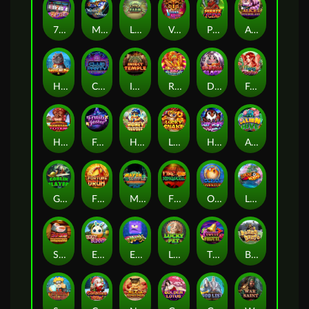
77 FORTUNE
Magic Wheel
Little Farm
Venice Mask
PIRATE LEGEND
Alice Wonderland
House of Dog
Club Party
Insect Temple
Rio Carnival
Daruma Block
Fairy of Riches
Hawaiian Totem
Fruity Jester
Honey Bee Bee
Lucky Snake
Hip Hop Penguin
Alien Hive
Goblin Slayer
FORTUNE DRUM
MAYAN TEMPLE
FIRE KINGDOM
OCEAN ADVENTURE
LUCKY BEASTS
SUSHI BONANZA
EGGY BUNNIES
EMONJI
LUCKY PET
TUTTI FRUTTI
BONUS BEAR