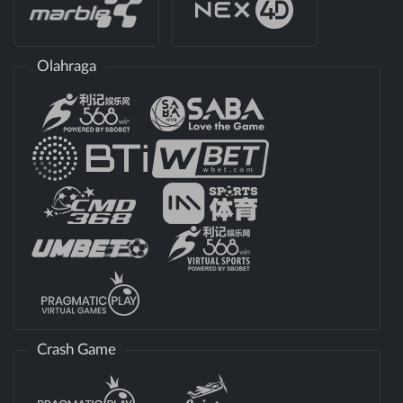
Olahraga
Crash Game