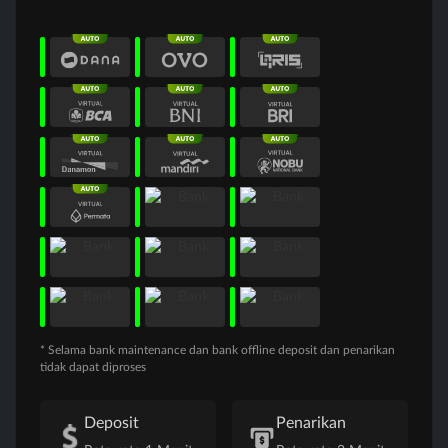
* Selama bank maintenance dan bank offline deposit dan penarikan
tidak dapat diproses
Deposit
Penarikan