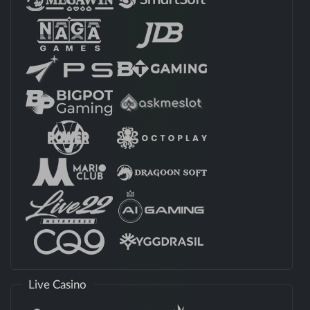
Live Casino