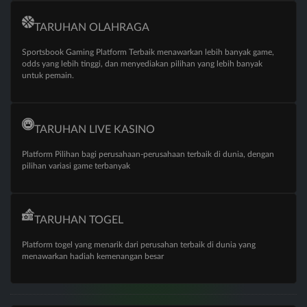
TARUHAN OLAHRAGA
Sportsbook Gaming Platform Terbaik menawarkan lebih banyak game,
odds yang lebih tinggi, dan menyediakan pilihan yang lebih banyak
untuk pemain.
TARUHAN LIVE KASINO
Platform Pilihan bagi perusahaan-perusahaan terbaik di dunia, dengan
pilihan variasi game terbanyak
TARUHAN TOGEL
Platform togel yang menarik dari perusahan terbaik di dunia yang
menawarkan hadiah kemenangan besar