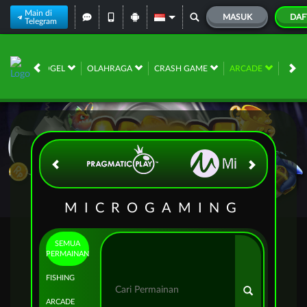
Main di
MASUK
DAF
Telegram
RACE
TOGEL
OLAHRAGA
CRASH GAME
ARCADE
E-SP
MICROGAMING
SEMUA
PERMAINAN
FISHING
ARCADE