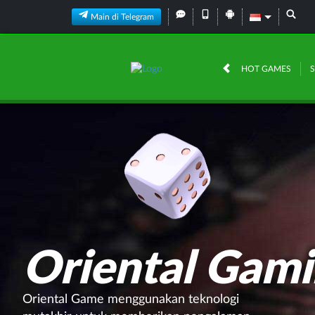
Main di Telegram
HOT GAMES
Oriental Gam
Oriental Game menggunakan teknologi