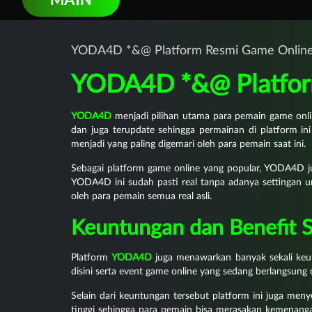
YODA4D *&@ Platform Resmi Game Online 
YODA4D *&@ Platform
YODA4D
menjadi pilihan utama para pemain game onli
dan juga terupdate sehingga permainan di platform in
menjadi yang paling digemari oleh para pemain saat ini.
Sebagai platform game online yang popular, YODA4D ju
YODA4D ini sudah pasti real tanpa adanya settingan
oleh para pemain semua real asli.
Keuntungan dan Benefit 
Platform
YODA4D
juga menawarkan banyak sekali keu
disini serta event game online yang sedang berlangsung d
Selain dari keuntungan tersebut platform ini juga me
tinggi sehingga para pemain bisa merasakan kemenangan