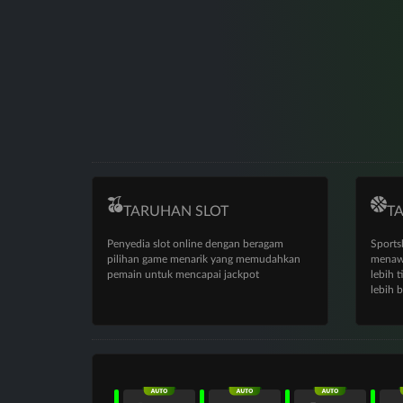
TARUHAN SLOT
T
Penyedia slot online dengan beragam
Sports
pilihan game menarik yang memudahkan
menawa
pemain untuk mencapai jackpot
lebih 
lebih 