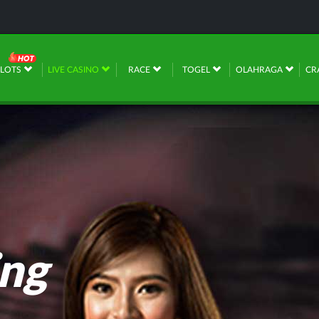
SLOTS
LIVE CASINO
RACE
TOGEL
OLAHRAGA
CR
ing