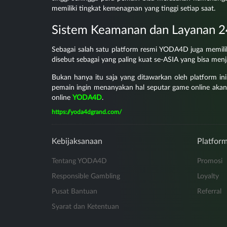
memiliki tingkat kemenagnan yang tinggi setiap saat.
Sistem Keamanan dan Layanan 
Sebagai salah satu platform resmi YODA4D juga memili
disebut sebagai yang paling kuat se-ASIA yang bisa me
Bukan hanya itu saja yang ditawarkan oleh platform ini
pemain ingin menanyakan hal seputar game online aka
online
YODA4D
.
https://yoda4dgrand.com/
Kebijaksanaan
Platfor
Tentang YODA4D
Promosi
Responsible Gambling
Loyalty
Pusat Bantuan
Referral
Syarat dan Ketentuan