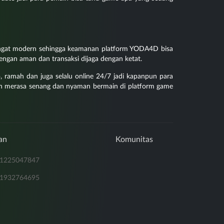
 sangat modern sehingga keamanan platform YODA4D bisa
engan aman dan transaksi dijaga dengan ketat.
p, ramah dan juga selalu online 24/7 jadi kapanpun para
in merasa senang dan nyaman bermain di platform game
an
Komunitas
1225047847
1932764695