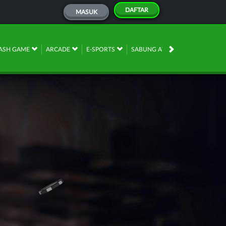
MASUK
DAFTAR
PROMOSI
ASH GAME
ARCADE
E-SPORTS
SABUNG AYAM