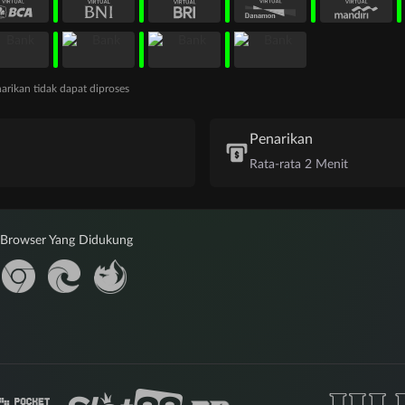
arikan tidak dapat diproses
Penarikan
Rata-rata 2 Menit
Browser Yang Didukung